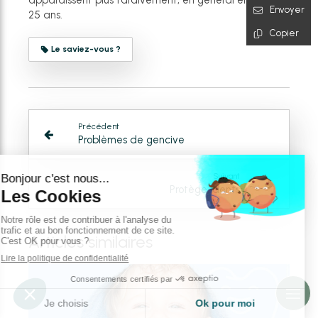
apparaissent plus tardivement, en général entre 18 et
Envoyer
25 ans.
Copier
Le saviez-vous ?
Précédent
Problèmes de gencive
Suivant
Protège-dents
Articles similaires