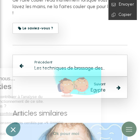
de faire couler l'eau inutilement lorsque vous vous
Envoyer
lavez les mains, ne la faites couler que pour les rincer
!
Copier
Le saviez-vous ?
Précédent
Les techniques de brossage des dents
Suivant
Egypte
Articles similaires