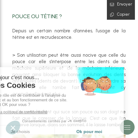
Envoyer
Copier
POUCE OU TÉTINE ?
Depuis un certain nombre d’années, l’usage de la
tétine est en recrudescence.
> Son utilisation peut être aussi nocive que celle du
pouce car elle s’interpose entre les dents de la
mâchoire supérieure et de la mâchoire inférieure,
pouvant ainsi bloquer la bonne évolution des dents
antérieures (dents de devant). La peur de perdre sa
tétine si elle tombe fait que l’enfant s’y
accroche d’autant plus.
> Souvent, l’enfant qui suce son pouce ou son doigt ne
fait que le caresser de la langue. C’est ce que l’on
observe lorsque, dans son sommeil, il le laisse tomber.