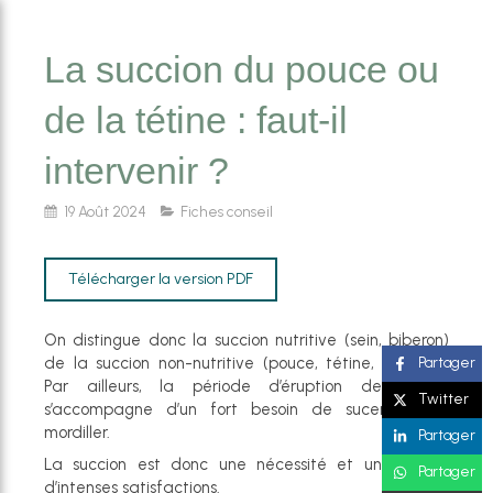
La succion du pouce ou
de la tétine : faut-il
intervenir ?
19 Août 2024
Fiches conseil
Télécharger la version PDF
On distingue donc la succion nutritive (sein, biberon)
de la succion non-nutritive (pouce, tétine, doudou).
Partager
Par ailleurs, la période d’éruption des dents
Twitter
s’accompagne d’un fort besoin de sucer et de
mordiller.
Partager
La succion est donc une nécessité et une source
Partager
d’intenses satisfactions.