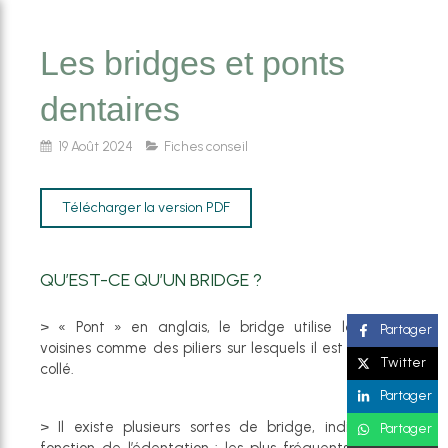
Les bridges et ponts
dentaires
19 Août 2024
Fiches conseil
Télécharger la version PDF
QU’EST-CE QU’UN BRIDGE ?
> « Pont » en anglais, le bridge utilise les dents
Partager
voisines comme des piliers sur lesquels il est scellé ou
Twitter
collé.
Partager
> Il existe plusieurs sortes de bridge, indiqués en
Partager