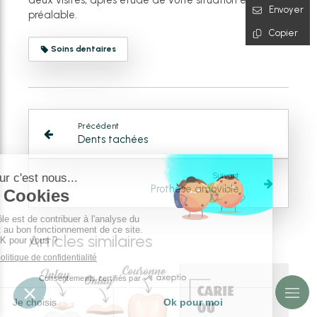
deux visites, après étude de votre situation et devis
Envoyer
préalable.
Copier
Soins dentaires
Précédent
Dents tachées
Suivant
Prothèse amovible
Articles similaires